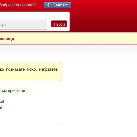
Забравена парола?
Търси
веници
о познавате koko, изпратете
към приятели
си!
!
своите
ия.