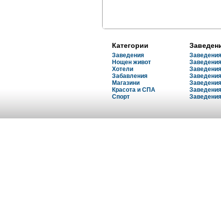
Тук можете
коментари о
обекти на 
снимки в по
Категории
Заведен
Тук можете 
Заведения
Заведения
да коментир
Нощен живот
Заведения
данни.
Хотели
Заведения
Забавления
Заведения
Магазини
Заведения
Красота и СПА
Заведения
Спорт
Тук можете
Заведения
фирма или
телефон, we
и коментари