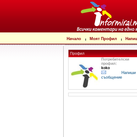
Начало
Моят Профил
Напи
Профил
Потребителски
профил:
koko
Напиши
съобщение
Случа
мн