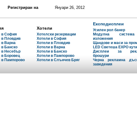
ПОСЕТИТЕЛИ
СОБСТВЕНИЦ
 да публикувате лични мнения и
Тук можете да прочетете 
Регистриран на
Януари 26, 2012
тносно обслужването в търговските
за Вашия бизнес. От 
България. Както и да добавяте
клиентите Ви и какво не им
дкрепа на Вашите твърдения.
Експодисплеи
ия
Хотели
Усилен рол банер
да добавите бизнес, който желаете
Тук можете БЕЗПЛАТН
 в София
Хотелски резервации
Модулна систем
ате, ако той не е наличен в базата
редактирате информация
 в Пловдив
Хотели в София
изложения
снимки за Вашия бизн
 в Варна
Хотели в Пловдив
Щандове и маси за про
промоции и да поставит
 в Банско
Хотели в Варна
LED Светеша EXPO кут
страница.
 в Несебър
Хотели в Банско
Дисплеи за рекл
 в Боровец
Хотели в Пампорово
брошури
 да получите информация относно
 в Пампорово
Хотели в Слънчев Бряг
Нямате право да триете 
Черна рекламна дъс
заведения
 търговски обект - описание,
посетители, но може
b-сайт както и да прочетете мнения
персонално на всеки един 
 написани от други потребители.