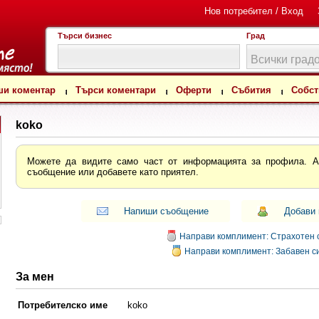
Нов потребител / Вход
Търси бизнес
Град
ши коментар
Търси коментари
Оферти
Събития
Собст
koko
Можете да видите само част от информацията за профила. Ак
съобщение или добавете като приятел.
Напиши съобщение
Добави 
Направи комплимент: Страхотен 
Направи комплимент: Забавен си
Добре дошли в INFORMIRAI.ME
За мен
йно или не, попаднахте на мястото където всеки свободно споделя 
ения и коментари
от обслужването в търговските обекти на Българ
Потребителско име
koko