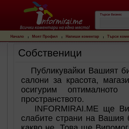
Търси бизнес
Начало
Моят Профил
Напиши коментар
Търси коме
Собственици
Публикувайки Вашият бизн
салони за красота, магази
осигурим оптималното
пространството.
INFORMIRAI.ME ще Ви п
слабите страни на Вашия б
какво не. Това ще Випомо