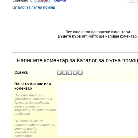
Сортирай по:
Време
Оценка
Каталог за пътна помощ
Все още няма направени коментaри.
Бъдете първият, който ще напише коментар.
Напишете коментар за Каталог за пътна помо
Оценка
Вашето мнение или
коментар
Вашите мнения и
коментари помагат на
другите да разберат
къде хората са
загрижени за собствения
си бизнес.
Не забравяйте да
пишета собствените си
мнения или да
коментирате
отговорно.