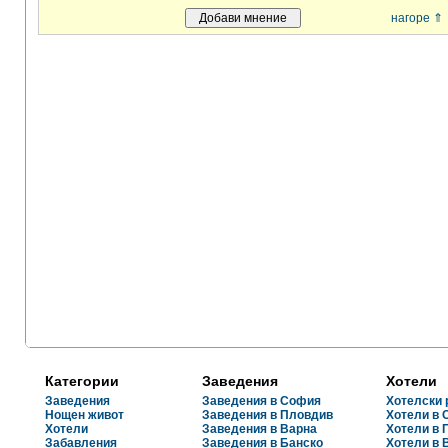
нагоре ⇑
Категории
Заведения
Хотели
Заведения
Заведения в София
Хотелски 
Нощен живот
Заведения в Пловдив
Хотели в
Хотели
Заведения в Варна
Хотели в 
Забавления
Заведения в Банско
Хотели в 