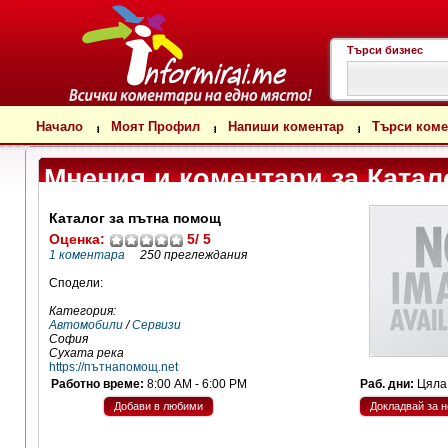
Търси бизнес
Начало
Моят Профил
Напиши коментар
Търси коме
Мнения и коментари за
Катал
Каталог за пътна помощ
Оценка:
5/ 5
1
коментара
250 преглеждания
Сподели:
Категория:
Автомобили
/
Сервизи
София
Сухата река
https://пътнапомощ.net
Работно време:
8:00 AM - 6:00 PM
Раб. дни:
Цяла
Добави в любими
Докладвай за 